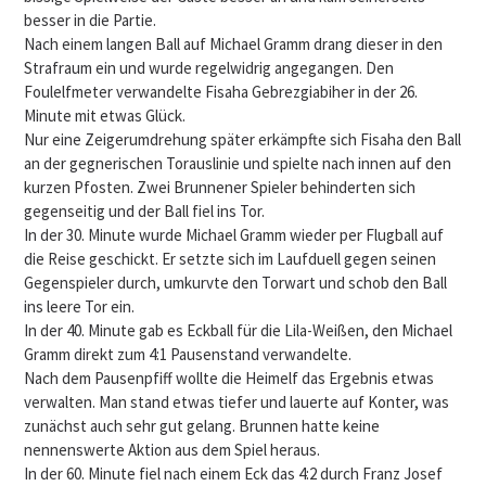
besser in die Partie.
Nach einem langen Ball auf Michael Gramm drang dieser in den
Strafraum ein und wurde regelwidrig angegangen. Den
Foulelfmeter verwandelte Fisaha Gebrezgiabiher in der 26.
Minute mit etwas Glück.
Nur eine Zeigerumdrehung später erkämpfte sich Fisaha den Ball
an der gegnerischen Torauslinie und spielte nach innen auf den
kurzen Pfosten. Zwei Brunnener Spieler behinderten sich
gegenseitig und der Ball fiel ins Tor.
In der 30. Minute wurde Michael Gramm wieder per Flugball auf
die Reise geschickt. Er setzte sich im Laufduell gegen seinen
Gegenspieler durch, umkurvte den Torwart und schob den Ball
ins leere Tor ein.
In der 40. Minute gab es Eckball für die Lila-Weißen, den Michael
Gramm direkt zum 4:1 Pausenstand verwandelte.
Nach dem Pausenpfiff wollte die Heimelf das Ergebnis etwas
verwalten. Man stand etwas tiefer und lauerte auf Konter, was
zunächst auch sehr gut gelang. Brunnen hatte keine
nennenswerte Aktion aus dem Spiel heraus.
In der 60. Minute fiel nach einem Eck das 4:2 durch Franz Josef