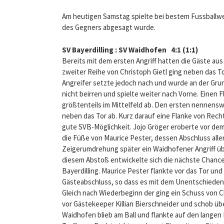
Am heutigen Samstag spielte bei bestem Fussballwe
des Gegners abgesagt wurde.
SV Bayerdilling : SV Waidhofen 4:1 (1:1)
Bereits mit dem ersten Angriff hatten die Gäste au
zweiter Reihe von Christoph Gietl ging neben das Tor
Angreifer setzte jedoch nach und wurde an der Grund
nicht beirren und spielte weiter nach Vorne. Einen
größtenteils im Mittelfeld ab. Den ersten nennenswe
neben das Tor ab. Kurz darauf eine Flanke von Rech
gute SVB-Möglichkeit. Jojo Gröger eroberte vor dem G
die Füße von Maurice Pester, dessen Abschluss allerd
Zeigerumdrehung später ein Waidhofener Angriff übe
diesem Abstoß entwickelte sich die nächste Chance f
Bayerdilling. Maurice Pester flankte vor das Tor und
Gästeabschluss, so dass es mit dem Unentschieden i
Gleich nach Wiederbeginn der ging ein Schuss von Ch
vor Gästekeeper Killian Bierschneider und schob über
Waidhofen blieb am Ball und flankte auf den langen P