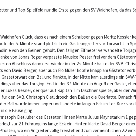
tter und Top-Spielfeld nur die Erste gegen den SV Waidhofen, da das
s Waidhofen Glück, dass es nach einem Schubser gegen Moritz Kessler ke
. In der 5. Minute stand plötzlich ein Gästeangreifer vor Torwart Jan Spr
linie von den Beinen geholt. Den fälligen Elfmeter verwandelte Torjäger
 Flanke von Jonas Roger verpasste Mausice Pester frei vor dem Gästetor
rten Abschluss dann erst wieder in der 25. Minute hatte der SVB. Chris
ts von David Berger, aber auch Flo Müller köpfte knapp am Gästetor vor
ästetorwart den Ball und flankte, in der Mitte kam allerdings ein SVW-Ve
ings über das Tor ging. Erst in der 37. Minute ein Angriff der Gäste, ebe
r Lukas Resner, der quer auf Kapitän Tim Dischner spielte, aber der Win
ür den SVB. Christoph Gietl drosch den Ball an die Querlatte. Danach fie
 der Ball wurde immer länger und landete im langen Eck im Tor. Kurz vor 
n die Pause ging.
ristoph Gietl über das Gästetor. Hinten klärte Julius Mayr stark im 1 g
legt zur 2:1 Führung ins lange Eck ein. Hinten klärte David Berger einen
fosten, wo ein Angreifer völlig freistehend zum vermeintlichen 2:2 einkö