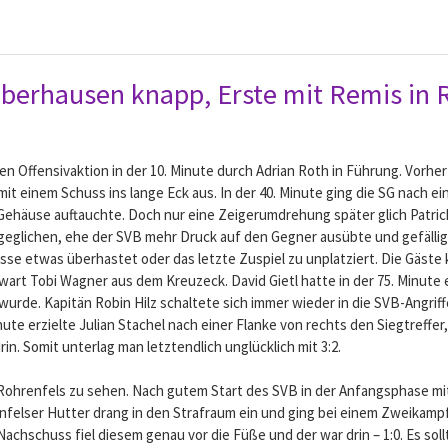
Oberhausen knapp, Erste mit Remis in 
n Offensivaktion in der 10. Minute durch Adrian Roth in Führung. Vorher
s mit einem Schuss ins lange Eck aus. In der 40. Minute ging die SG nach
VB-Gehäuse auftauchte. Doch nur eine Zeigerumdrehung später glich Patr
sgeglichen, ehe der SVB mehr Druck auf den Gegner ausübte und gefällig
se etwas überhastet oder das letzte Zuspiel zu unplatziert. Die Gäste 
art Tobi Wagner aus dem Kreuzeck. David Gietl hatte in der 75. Minute
 wurde. Kapitän Robin Hilz schaltete sich immer wieder in die SVB-Angrif
te erzielte Julian Stachel nach einer Flanke von rechts den Siegtreffe
. Somit unterlag man letztendlich unglücklich mit 3:2.
 Rohrenfels zu sehen. Nach gutem Start des SVB in der Anfangsphase mi
enfelser Hutter drang in den Strafraum ein und ging bei einem Zweikamp
chschuss fiel diesem genau vor die Füße und der war drin – 1:0. Es soll