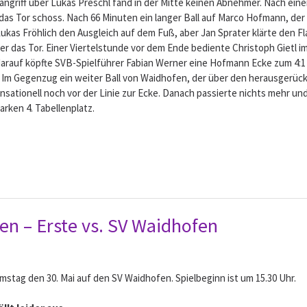
angriff über Lukas Preschl fand in der Mitte keinen Abnehmer. Nach eine
s Tor schoss. Nach 66 Minuten ein langer Ball auf Marco Hofmann, der al
kas Fröhlich den Ausgleich auf dem Fuß, aber Jan Sprater klärte den Fl
ber das Tor. Einer Viertelstunde vor dem Ende bediente Christoph Gietl
arauf köpfte SVB-Spielführer Fabian Werner eine Hofmann Ecke zum 4:1 e
. Im Gegenzug ein weiter Ball von Waidhofen, der über den herausgerück
sensationell noch vor der Linie zur Ecke. Danach passierte nichts mehr u
rken 4. Tabellenplatz.
ren – Erste vs. SV Waidhofen
amstag den 30. Mai auf den SV Waidhofen. Spielbeginn ist um 15.30 Uhr.