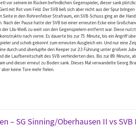
Gietl vor seinem im Rücken befindlichen Gegenspieler, dieser sank plötzl
 mit Rot vom Feld. Der SVB ließ sich aber nicht aus der Spur bringen u
nken Seite in den Rohrenfelser Strafraum, ein SVB-Schuss ging an die Han
. Nach der Pause hatte der SVB bei einer erneuten Ecke eine Großchanc
in der Lila-Weiß zu weit von den Gegenspielern entfernt war. Diese nutzte
konstruktiv nach vorne. Es dauerte bis zur 75. Minute, bis ein Angriff ü
pieler und schob gekonnt zum erneuten Ausgleich ein. Und nur eine Ze
ine durch und überlupfte den Keeper zur 2:3 Führung unter großem Jube
 die Laufbereitschaft des SVB verhinderten dies. Bis zur 89. Minute, a
kam und dieser erneut zu Boden sank. Dieses Mal verwandelte Georg Bra
 aber keine Tore mehr fielen.
ren – SG Sinning/Oberhausen II vs SVB 