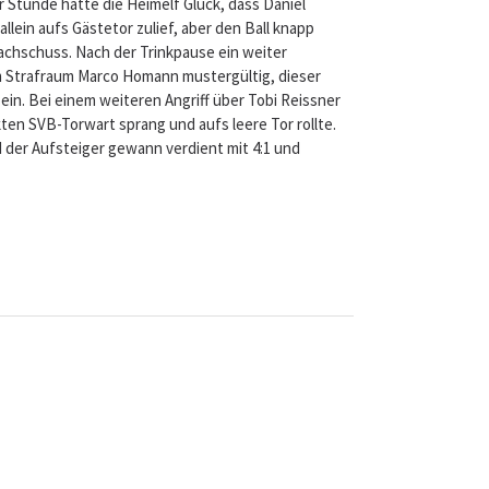
r Stunde hatte die Heimelf Glück, dass Daniel
lein aufs Gästetor zulief, aber den Ball knapp
achschuss. Nach der Trinkpause ein weiter
 im Strafraum Marco Homann mustergültig, dieser
in. Bei einem weiteren Angriff über Tobi Reissner
ten SVB-Torwart sprang und aufs leere Tor rollte.
nd der Aufsteiger gewann verdient mit 4:1 und