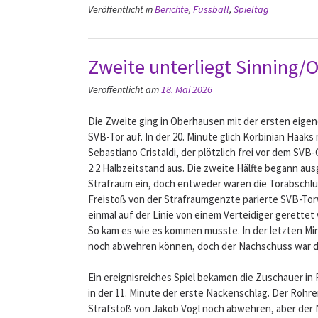
Veröffentlicht in
Berichte
,
Fussball
,
Spieltag
Zweite unterliegt Sinning/
Veröffentlicht am
18. Mai 2026
Die Zweite ging in Oberhausen mit der ersten eigene
SVB-Tor auf. In der 20. Minute glich Korbinian Haak
Sebastiano Cristaldi, der plötzlich frei vor dem S
2:2 Halbzeitstand aus. Die zweite Hälfte begann au
Strafraum ein, doch entweder waren die Torabschlüs
Freistoß von der Strafraumgenzte parierte SVB-Torw
einmal auf der Linie von einem Verteidiger gerettet
So kam es wie es kommen musste. In der letzten Minu
noch abwehren können, doch der Nachschuss war drin
Ein ereignisreiches Spiel bekamen die Zuschauer in
in der 11. Minute der erste Nackenschlag. Der Rohr
Strafstoß von Jakob Vogl noch abwehren, aber der Na