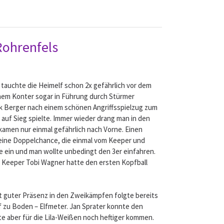
Rohrenfels
 tauchte die Heimelf schon 2x gefährlich vor dem
 einem Konter sogar in Führung durch Stürmer
ick Berger nach einem schönen Angriffsspielzug zum
 auf Sieg spielte. Immer wieder drang man in den
kamen nur einmal gefährlich nach Vorne. Einen
 eine Doppelchance, die einmal vom Keeper und
fe ein und man wollte unbedingt den 3er einfahren.
r, Keeper Tobi Wagner hatte den ersten Kopfball
t guter Präsenz in den Zweikämpfen folgte bereits
f zu Boden – Elfmeter. Jan Sprater konnte den
te aber für die Lila-Weißen noch heftiger kommen.