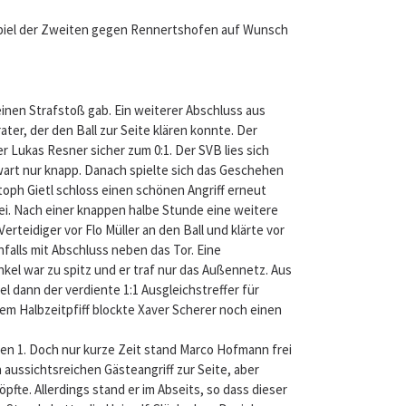
 Spiel der Zweiten gegen Rennertshofen auf Wunsch
inen Strafstoß gab. Ein weiterer Abschluss aus
ater, der den Ball zur Seite klären konnte. Der
 Lukas Resner sicher zum 0:1. Der SVB lies sich
wart nur knapp. Danach spielte sich das Geschehen
toph Gietl schloss einen schönen Angriff erneut
bei. Nach einer knappen halbe Stunde eine weitere
rteidiger vor Flo Müller an den Ball und klärte vor
nfalls mit Abschluss neben das Tor. Eine
kel war zu spitz und er traf nur das Außennetz. Aus
l dann der verdiente 1:1 Ausgleichstreffer für
dem Halbzeitpfiff blockte Xaver Scherer noch einen
egen 1. Doch nur kurze Zeit stand Marco Hofmann frei
 aussichtsreichen Gästeangriff zur Seite, aber
pfte. Allerdings stand er im Abseits, so dass dieser