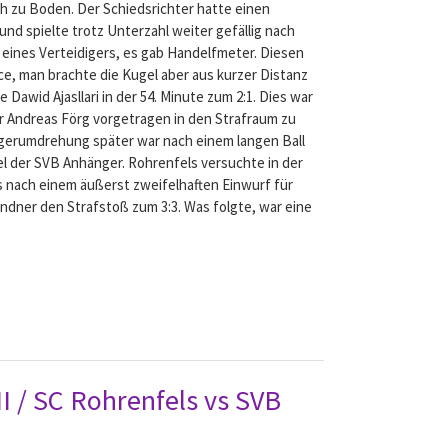
ich zu Boden. Der Schiedsrichter hatte einen
nd spielte trotz Unterzahl weiter gefällig nach
d eines Verteidigers, es gab Handelfmeter. Diesen
e, man brachte die Kugel aber aus kurzer Distanz
 Dawid Ajasllari in der 54. Minute zum 2:1. Dies war
ber Andreas Förg vorgetragen in den Strafraum zu
igerumdrehung später war nach einem langen Ball
l der SVB Anhänger. Rohrenfels versuchte in der
ls nach einem äußerst zweifelhaften Einwurf für
ndner den Strafstoß zum 3:3. Was folgte, war eine
II / SC Rohrenfels vs SVB