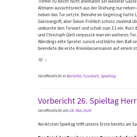
Treffer zu Recht nicht anerkannt Ein weiterer Gäste
Altmann aussichtsreich aus der Drehung nur neben da
neben das Tor setzte. Beinahe im Gegenzug hatte Lu
Gästeangriff, aber Simon Fröhlich schoss zweimal ü
umkurvte den Torwart und schob zum 3:1 ein. Kurz d
und Christoph Gietl verpasste man ein weiteres Tor
Allerdings eilte Sprater zurück und klärte den Ball 
beendete die erste Kreisklassensaison auf einem sta
1
Veröffentlicht in
Berichte
,
Fussball
,
Spieltag
Vorbericht 26. Spieltag Her
Veröffentlicht am
28. Mai 2026
Am letzten Spieltag trifft unsere Erste bereits am S