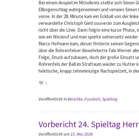
Bei einem Anspiel im Mittelkreis stellte sich Simon 
Ellbogenschlag wahrgenommen und verwies Simon Gietl
vorne. In der 28. Minute kam ein Eckball von der li
verwandelte Christoph Gietl souverän zum Ausgleich
nicht über die Linie. Dann folgte eine kurze Phase, 
wie ein Weckruf und man spielte seinerseits wieder 
Marco Hofmann kam, dieser fintierte seinen Gegens
über die Rohrenfelser Abwehrkette Fabi Werner alle
Folge, Druck aufzubauen, doch der große Einsatz und
Rohrenfels der Ball im Strafraum wieder zu Hutter 
hektische, knapp zehnminütige Nachspielzeit, in der
1
Veröffentlicht in
Berichte
,
Fussball
,
Spieltag
Vorbericht 24. Spieltag Her
Veröffentlicht am
15. Mai 2026